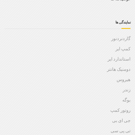
نمایندگی ها
گاردنردنور
کمپ ایر
استاندارد ایر
دومنیک هانتر
هیروس
زندر
بوگه
روتور کمپ
جی ای بی
تی پی سی