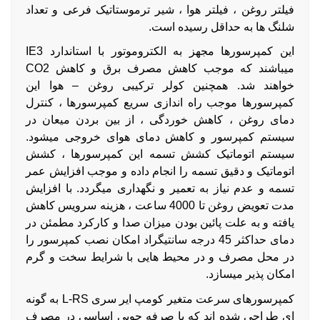
فیلتر روغن ، فیلتر هوا ، شیر ترموستاتیک فرعی و تعداد
شلنگ ها به حداقل رسیده است.
این کمپرسورها مجهز به الکتروموتور با استاندارد IE3
میباشند که موجب کاهش مصرف برق و کاهش CO2
خواهند شد. همچنین کولر ترکیبی روغن – هوا این
کمپرسورها موجب راه اندازی سریع کمپرسورها ، کنترل
دمای روغن ، کاهش خوردگی ، از بین بردن میعان در
سیستم کمپرسور و کاهش دمای هوای خروجی میشود.
سیستم اتوماتیک کشش تسمه این کمپرسورها ، کشش
اتوماتیک و دقیق تسمه را انجام داده و موجب افزایش عمر
تسمه و عدم نیاز به تعمیر و نگهداری میگردد. با افزایش
مدت تعویض روغن تا 4000 ساعت ، هزینه سرویس کاهش
یافته و به علت پائین بودن میزان صدا و کارکرد مطمئن در
دمای حداکثر 45 درجه سانتیگراد امکان نصب کمپرسور را
در محل مصرف و در محیط هایی با شرایط سخت و گرم
امکان پذیر میسازد.
کمپرسورهای سرعت متغیر کومپ ایر سری L-RS به گونه
ای طراحی شده اند که با صرفه جویی اساسی در مصرف