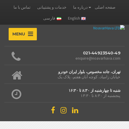
صفحه اصلی
درباره ما
خدمات و پشتیبانی
تماس با ما
English
فارسی
MENU
021-44923540-49
enquire@noavarhava.com
تهران، جاده مخصوص، بلوار ایران خودرو
خیابان زامیاد، کوچه آبان هفتم، پلاک یک
شنبه تا چهارشنبه از ۸:۳۰ تا ۱۶:۳۰
پنجشنبه از ۸:۳۰ تا ۱۳:۳۰